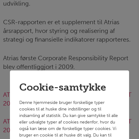
udvikling.
CSR-rapporten er et supplement til Atrias
årsrapport, hvor styring og realisering af
strategi og finansielle indikatorer rapporteres.
Atrias første Corporate Responsibility Report
blev offentliggjort i 2009.
Cookie-samtykke
ATRIA CORPORATE RESPONSIBILITY REPORT
2023
Denne hjemmeside bruger forskellige typer
cookies til at huske dine indstillinger og til
indsamling af statistik. Du kan give samtykke til alle
ATRIA CORPORATE RESPONSIBILITY REPORT
eller udvalgte typer af cookies nedenfor, hvor du
også kan læse om de forskellige typer cookies. Vi
2022
bruger en cookie til at huske dit valg. Du kan til