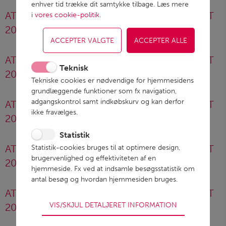
enhver tid trække dit samtykke tilbage. Læs mere
ATRIA CORPORATE RESPONSIBILITY REPORT
i
vores cookie-politik
.
2021
ATRIA CORPORATE RESPONSIBILITY REPORT
Teknisk
2020
Tekniske cookies er nødvendige for hjemmesidens
grundlæggende funktioner som fx navigation,
adgangskontrol samt indkøbskurv og kan derfor
ATRIA CORPORATE RESPONSIBILITY REPORT
ikke fravælges.
2019
Statistik
ATRIA CORPORATE RESPONSIBILITY REPORT
Statistik-cookies bruges til at optimere design,
brugervenlighed og effektiviteten af en
2018
hjemmeside. Fx ved at indsamle besøgsstatistik om
antal besøg og hvordan hjemmesiden bruges.
ATRIA CORPORATE RESPONSIBILITY REPORT
VIS/SKJUL DETALJERET INFORMATION
2017