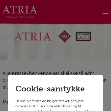
Alle presse-henvendelser skal ske til adm.
direktør Lise Østergaard via kontaktformularen
Cookie-samtykke
eller telefon: 76 28 25 00.
Denne hjemmeside bruger forskellige typer
Mediebank
cookies til at huske dine indstillinger og til