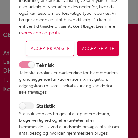
indsamling af statistik. Du kan give samtykke til alle
eller udvalgte typer af cookies nedenfor, hvor du
også kan læse om de forskellige typer cookies. Vi
bruger en cookie til at huske dit valg. Du kan til
enhver tid trække dit samtykke tilbage. Læs mere
i
vores cookie-politik
.
GENEREL KONTAKT
Atria Danmark A/S
Langmarksvej 1
Teknisk
DK-8700 Horsens
Tekniske cookies er nødvendige for hjemmesidens
T: +45 76 28 25 00
grundlæggende funktioner som fx navigation,
adgangskontrol samt indkøbskurv og kan derfor
Kontakt os her
ikke fravælges.
Statistik
Statistik-cookies bruges til at optimere design,
brugervenlighed og effektiviteten af en
hjemmeside. Fx ved at indsamle besøgsstatistik om
antal besøg og hvordan hjemmesiden bruges.