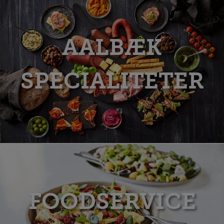
AALBÆK
SPECIALITETER
FOODSERVICE