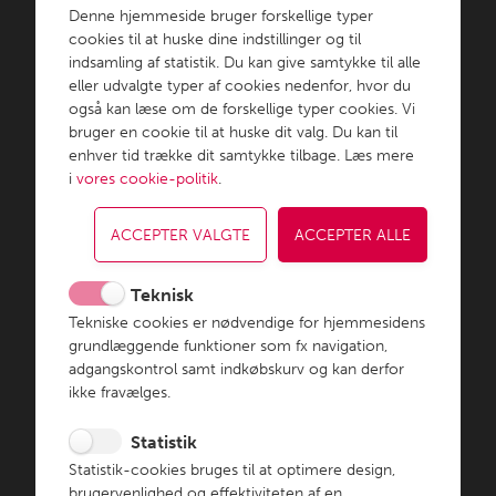
100 års slagterhistorie; fra originale
Denne hjemmeside bruger forskellige typer
opskrifter og salg i slagtermesters egen
cookies til at huske dine indstillinger og til
varevogn til international
indsamling af statistik. Du kan give samtykke til alle
eller udvalgte typer af cookies nedenfor, hvor du
pålægsproducent med kvalitet som
også kan læse om de forskellige typer cookies. Vi
omdrejningspunkt.
bruger en cookie til at huske dit valg. Du kan til
enhver tid trække dit samtykke tilbage. Læs mere
i
vores cookie-politik
.
Aalbæk Specialiteter ser
Aage Jensen
3-Stjerne
Den 
3-St
Vi æ
Ny
He
dagens lys
Salamifabrik, senere 3-
regist
100-
i bo
Dan
d
Stjernet, bliver
vare
føde
Aal
øk
bl
grundlagt
fød
Teknisk
Tekniske cookies er nødvendige for hjemmesidens
grundlæggende funktioner som fx navigation,
adgangskontrol samt indkøbskurv og kan derfor
ikke fravælges.
Statistik
Statistik-cookies bruges til at optimere design,
1920
1950
1
brugervenlighed og effektiviteten af en