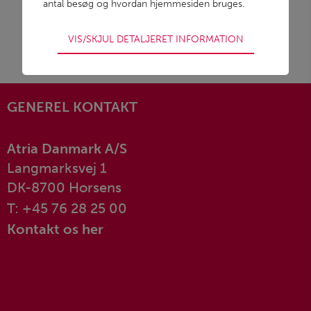
antal besøg og hvordan hjemmesiden bruges.
VIS/SKJUL DETALJERET INFORMATION
GENEREL KONTAKT
Atria Danmark A/S
Langmarksvej 1
DK-8700 Horsens
T: +45 76 28 25 00
Kontakt os her