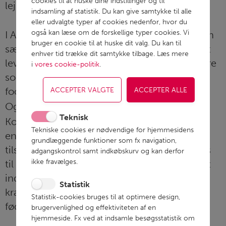
cookies til at huske dine indstillinger og til
lejlighed. Og vi elsker vores arbejde!
indsamling af statistik. Du kan give samtykke til alle
eller udvalgte typer af cookies nedenfor, hvor du
også kan læse om de forskellige typer cookies. Vi
I Atria Danmark er vores hverdag præget af en
bruger en cookie til at huske dit valg. Du kan til
særlig måde at agere på: Vi forpligter os på at
enhver tid trække dit samtykke tilbage. Læs mere
levere kvalitet. Vi har fokus på såvel forbrugere
i
vores cookie-politik
.
som kunder indenfor detailhandlen,
foodservice og eksport.
Og vi er sultne efter succes.
Teknisk
Kombinationen af faglig ekspertise,
Tekniske cookies er nødvendige for hjemmesidens
engagerede medarbejdere og mange års
grundlæggende funktioner som fx navigation,
tilstedeværelse på flere markeder har gjort os
adgangskontrol samt indkøbskurv og kan derfor
ikke fravælges.
til en velanset virksomhed, der er i stand til at
indfri vores værdisæt og opfylde kundernes
Statistik
krav om kvalitet, fornyelse og høj
Statistik-cookies bruges til at optimere design,
fødevaresikkerhed, ikke mindst.
brugervenlighed og effektiviteten af en
hjemmeside. Fx ved at indsamle besøgsstatistik om